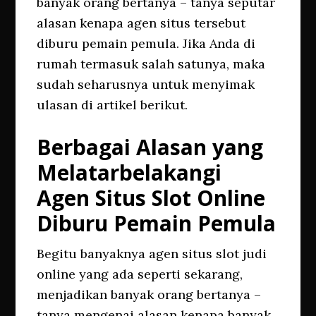
banyak orang bertanya – tanya seputar
alasan kenapa agen situs tersebut
diburu pemain pemula. Jika Anda di
rumah termasuk salah satunya, maka
sudah seharusnya untuk menyimak
ulasan di artikel berikut.
Berbagai Alasan yang
Melatarbelakangi
Agen Situs Slot Online
Diburu Pemain Pemula
Begitu banyaknya agen situs slot judi
online yang ada seperti sekarang,
menjadikan banyak orang bertanya –
tanya mengenai alasan kenapa banyak