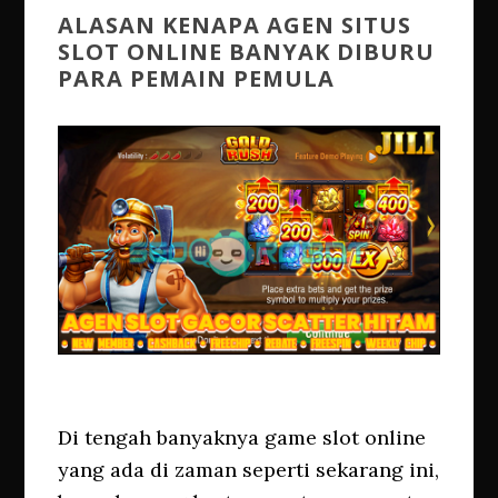
ALASAN KENAPA AGEN SITUS
SLOT ONLINE BANYAK DIBURU
PARA PEMAIN PEMULA
Di tengah banyaknya game slot online
yang ada di zaman seperti sekarang ini,