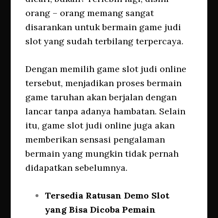
orang – orang memang sangat
disarankan untuk bermain game judi
slot yang sudah terbilang terpercaya.
Dengan memilih game slot judi online
tersebut, menjadikan proses bermain
game taruhan akan berjalan dengan
lancar tanpa adanya hambatan. Selain
itu, game slot judi online juga akan
memberikan sensasi pengalaman
bermain yang mungkin tidak pernah
didapatkan sebelumnya.
Tersedia Ratusan Demo Slot
yang Bisa Dicoba Pemain