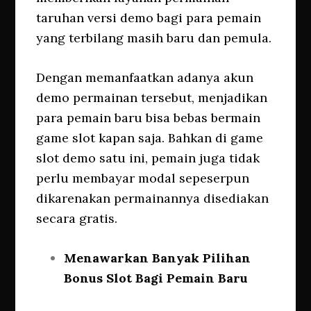
taruhan versi demo bagi para pemain
yang terbilang masih baru dan pemula.
Dengan memanfaatkan adanya akun
demo permainan tersebut, menjadikan
para pemain baru bisa bebas bermain
game slot kapan saja. Bahkan di game
slot demo satu ini, pemain juga tidak
perlu membayar modal sepeserpun
dikarenakan permainannya disediakan
secara gratis.
Menawarkan Banyak Pilihan
Bonus Slot Bagi Pemain Baru