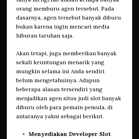
orang memburu agen tersebut. Pada
dasarnya, agen tersebut banyak diburu
bukan karena ingin mencari media
hiburan taruhan saja.
Akan tetapi, juga memberikan banyak
sekali keuntungan menarik yang
mungkin selama ini Anda sendiri
belum mengetahuinya. Adapun
beberapa alasan tersendiri yang
menjadikan agen situs judi slot banyak
diburu oleh para pemain pemula, di
antaranya yakni sebagai berikut.
Menyediakan Developer Slot