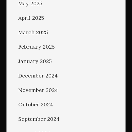
May 2025
April 2025
March 2025
February 2025
January 2025
December 2024
November 2024
October 2024
September 2024