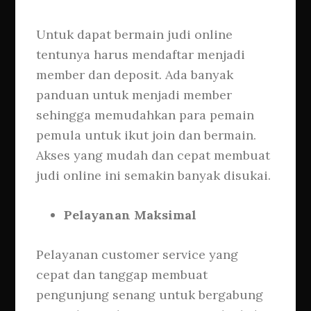
Untuk dapat bermain judi online
tentunya harus mendaftar menjadi
member dan deposit. Ada banyak
panduan untuk menjadi member
sehingga memudahkan para pemain
pemula untuk ikut join dan bermain.
Akses yang mudah dan cepat membuat
judi online ini semakin banyak disukai.
Pelayanan Maksimal
Pelayanan customer service yang
cepat dan tanggap membuat
pengunjung senang untuk bergabung