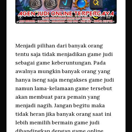
Menjadi pilihan dari banyak orang
tentu saja tidak menjadikan game judi
sebagai game keberuntungan. Pada
awalnya mungkin banyak orang yang
hanya iseng saja mengakses game judi
namun lama-kelamaan game tersebut
akan membuat para pemain yang
menjadi nagih. Jangan begitu maka
tidak heran jika banyak orang saat ini
lebih memilih bermain game judi
dibandingkan dengan game online