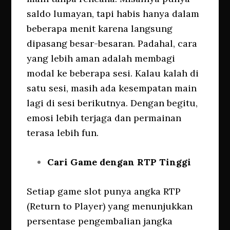
saldo lumayan, tapi habis hanya dalam
beberapa menit karena langsung
dipasang besar-besaran. Padahal, cara
yang lebih aman adalah membagi
modal ke beberapa sesi. Kalau kalah di
satu sesi, masih ada kesempatan main
lagi di sesi berikutnya. Dengan begitu,
emosi lebih terjaga dan permainan
terasa lebih fun.
Cari Game dengan RTP Tinggi
Setiap game slot punya angka RTP
(Return to Player) yang menunjukkan
persentase pengembalian jangka