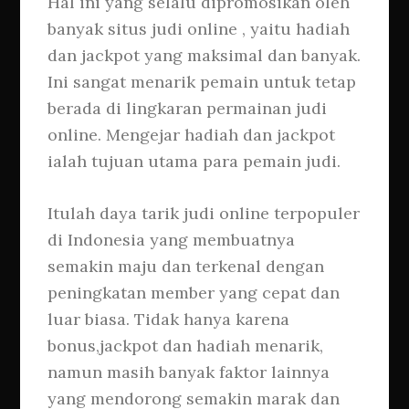
Hal ini yang selalu dipromosikan oleh
banyak situs judi online , yaitu hadiah
dan jackpot yang maksimal dan banyak.
Ini sangat menarik pemain untuk tetap
berada di lingkaran permainan judi
online. Mengejar hadiah dan jackpot
ialah tujuan utama para pemain judi.
Itulah daya tarik judi online terpopuler
di Indonesia yang membuatnya
semakin maju dan terkenal dengan
peningkatan member yang cepat dan
luar biasa. Tidak hanya karena
bonus,jackpot dan hadiah menarik,
namun masih banyak faktor lainnya
yang mendorong semakin marak dan