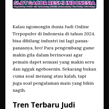
Kalau ngomongin dunia Judi Online
Terpopuler di Indonesia di tahun 2024,
bisa dibilang industri ini lagi panas-
panasnya, bro! Para pengembang game
makin gila dalam berinovasi agar
pemain dapet sensasi yang makin seru
dan nggak ngebosenin. Sekarang bukan
cuma soal menang atau kalah, tapi
juga soal pengalaman main yang bikin
nagih.
Tren Terbaru Judi