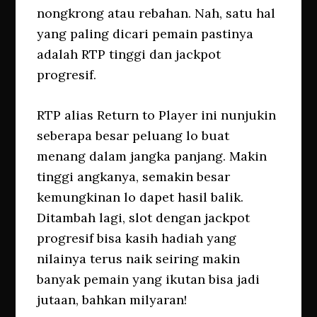
nongkrong atau rebahan.
Nah, satu hal
yang paling dicari pemain pastinya
adalah RTP tinggi dan jackpot
progresif.
RTP alias Return to Player ini nunjukin
seberapa besar peluang lo buat
menang dalam jangka panjang. Makin
tinggi angkanya, semakin besar
kemungkinan lo dapet hasil balik.
Ditambah lagi, slot dengan jackpot
progresif bisa kasih hadiah yang
nilainya terus naik seiring makin
banyak pemain yang ikutan bisa jadi
jutaan, bahkan milyaran!