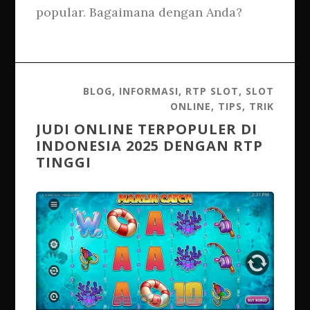
popular. Bagaimana dengan Anda?
BLOG
,
INFORMASI
,
RTP SLOT
,
SLOT
ONLINE
,
TIPS
,
TRIK
JUDI ONLINE TERPOPULER DI
INDONESIA 2025 DENGAN RTP
TINGGI