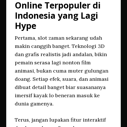
Online Terpopuler di
Indonesia yang Lagi
Hype
Pertama, slot zaman sekarang udah
makin canggih banget. Teknologi 3D
dan grafis realistis jadi andalan, bikin
pemain serasa lagi nonton film
animasi, bukan cuma muter gulungan
doang. Setiap efek, suara, dan animasi
dibuat detail banget biar suasananya
imersif kayak lo beneran masuk ke
dunia gamenya.
Terus, jangan lupakan fitur interaktif