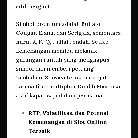
silih berganti.
Simbol premium adalah Buffalo,
Cougar, Elang, dan Serigala, sementara
huruf A, K, Q, J nilai rendah.
Setiap
kemenangan memicu mekanik
gulungan runtuh yang menghapus
simbol dan memberi peluang
tambahan. Sensasi terus berlanjut
karena fitur multiplier DoubleMax bisa
aktif kapan saja dalam permainan.
RTP, Volatilitas, dan Potensi
Kemenangan di Slot Online
Terbaik