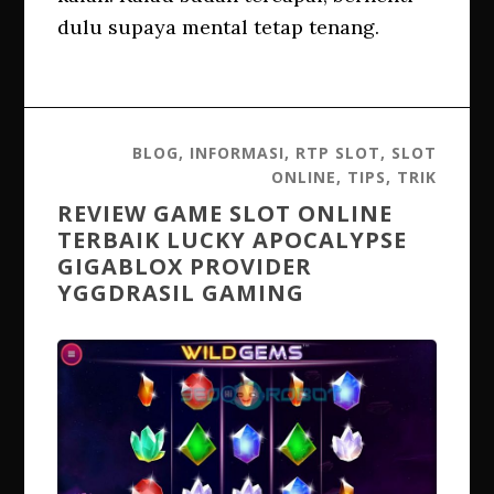
dulu supaya mental tetap tenang.
BLOG
,
INFORMASI
,
RTP SLOT
,
SLOT
ONLINE
,
TIPS
,
TRIK
REVIEW GAME SLOT ONLINE
TERBAIK LUCKY APOCALYPSE
GIGABLOX PROVIDER
YGGDRASIL GAMING