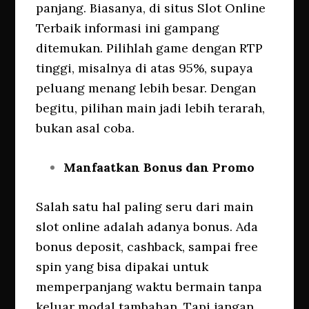
panjang. Biasanya, di situs Slot Online
Terbaik informasi ini gampang
ditemukan. Pilihlah game dengan RTP
tinggi, misalnya di atas 95%, supaya
peluang menang lebih besar. Dengan
begitu, pilihan main jadi lebih terarah,
bukan asal coba.
Manfaatkan Bonus dan Promo
Salah satu hal paling seru dari main
slot online adalah adanya bonus. Ada
bonus deposit, cashback, sampai free
spin yang bisa dipakai untuk
memperpanjang waktu bermain tanpa
keluar modal tambahan. Tapi jangan