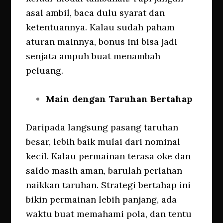
asal ambil, baca dulu syarat dan
ketentuannya. Kalau sudah paham
aturan mainnya, bonus ini bisa jadi
senjata ampuh buat menambah
peluang.
Main dengan Taruhan Bertahap
Daripada langsung pasang taruhan
besar, lebih baik mulai dari nominal
kecil. Kalau permainan terasa oke dan
saldo masih aman, barulah perlahan
naikkan taruhan. Strategi bertahap ini
bikin permainan lebih panjang, ada
waktu buat memahami pola, dan tentu