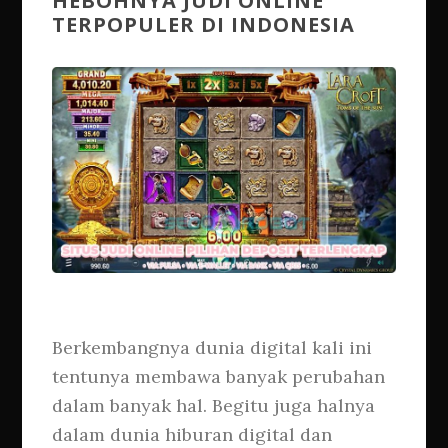
HEBOHNYA JUDI ONLINE
TERPOPULER DI INDONESIA
Berkembangnya dunia digital kali ini
tentunya membawa banyak perubahan
dalam banyak hal. Begitu juga halnya
dalam dunia hiburan digital dan