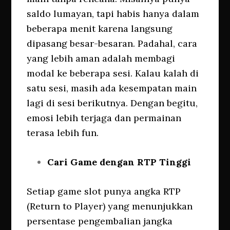
saldo lumayan, tapi habis hanya dalam
beberapa menit karena langsung
dipasang besar-besaran. Padahal, cara
yang lebih aman adalah membagi
modal ke beberapa sesi. Kalau kalah di
satu sesi, masih ada kesempatan main
lagi di sesi berikutnya. Dengan begitu,
emosi lebih terjaga dan permainan
terasa lebih fun.
Cari Game dengan RTP Tinggi
Setiap game slot punya angka RTP
(Return to Player) yang menunjukkan
persentase pengembalian jangka