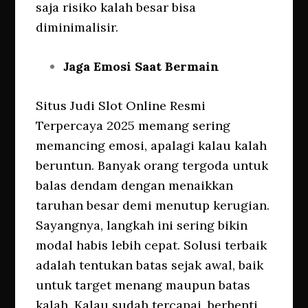
saja risiko kalah besar bisa
diminimalisir.
Jaga Emosi Saat Bermain
Situs Judi Slot Online Resmi
Terpercaya 2025 memang sering
memancing emosi, apalagi kalau kalah
beruntun. Banyak orang tergoda untuk
balas dendam dengan menaikkan
taruhan besar demi menutup kerugian.
Sayangnya, langkah ini sering bikin
modal habis lebih cepat. Solusi terbaik
adalah tentukan batas sejak awal, baik
untuk target menang maupun batas
kalah. Kalau sudah tercapai, berhenti