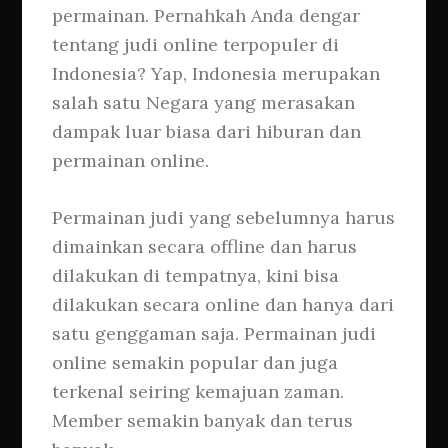
permainan. Pernahkah Anda dengar
tentang judi online terpopuler di
Indonesia? Yap, Indonesia merupakan
salah satu Negara yang merasakan
dampak luar biasa dari hiburan dan
permainan online.
Permainan judi yang sebelumnya harus
dimainkan secara offline dan harus
dilakukan di tempatnya, kini bisa
dilakukan secara online dan hanya dari
satu genggaman saja. Permainan judi
online semakin popular dan juga
terkenal seiring kemajuan zaman.
Member semakin banyak dan terus