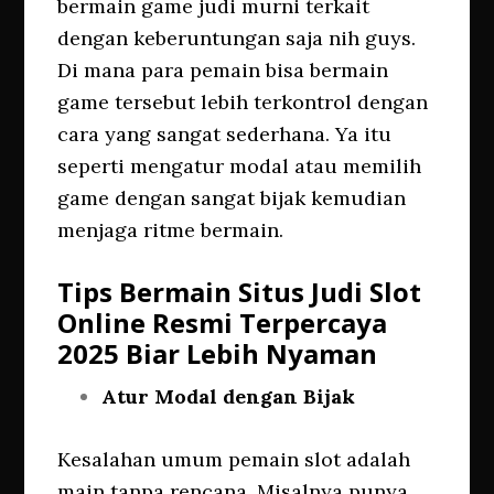
bermain game judi murni terkait
dengan keberuntungan saja nih guys.
Di mana para pemain bisa bermain
game tersebut lebih terkontrol dengan
cara yang sangat sederhana. Ya itu
seperti mengatur modal atau memilih
game dengan sangat bijak kemudian
menjaga ritme bermain.
Tips Bermain Situs Judi Slot
Online Resmi Terpercaya
2025 Biar Lebih Nyaman
Atur Modal dengan Bijak
Kesalahan umum pemain slot adalah
main tanpa rencana. Misalnya punya