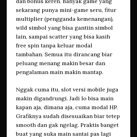
dan bonus keren. Banyak game yang
sekarang punya mini-game seru, fitur
multiplier (pengganda kemenangan),
wild simbol yang bisa gantiin simbol
lain, sampai scatter yang bisa kasih
free spin tanpa keluar modal
tambahan. Semua itu dirancang biar
peluang menang makin besar dan
pengalaman main makin mantap.
Nggak cuma itu, slot versi mobile juga
makin digandrungi. Jadi lo bisa main
kapan aja, dimana aja, cuma modal HP.
Grafiknya sudah disesuaikan biar tetep
smooth dan gak ngelag. Praktis banget
buat yang suka main santai pas lagi