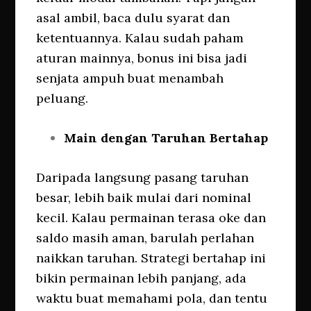
asal ambil, baca dulu syarat dan
ketentuannya. Kalau sudah paham
aturan mainnya, bonus ini bisa jadi
senjata ampuh buat menambah
peluang.
Main dengan Taruhan Bertahap
Daripada langsung pasang taruhan
besar, lebih baik mulai dari nominal
kecil. Kalau permainan terasa oke dan
saldo masih aman, barulah perlahan
naikkan taruhan. Strategi bertahap ini
bikin permainan lebih panjang, ada
waktu buat memahami pola, dan tentu