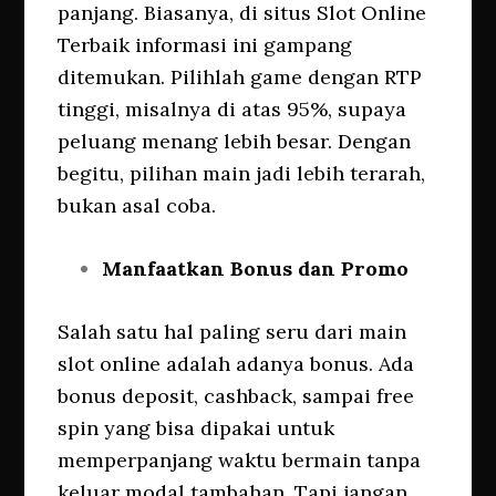
panjang. Biasanya, di situs Slot Online
Terbaik informasi ini gampang
ditemukan. Pilihlah game dengan RTP
tinggi, misalnya di atas 95%, supaya
peluang menang lebih besar. Dengan
begitu, pilihan main jadi lebih terarah,
bukan asal coba.
Manfaatkan Bonus dan Promo
Salah satu hal paling seru dari main
slot online adalah adanya bonus. Ada
bonus deposit, cashback, sampai free
spin yang bisa dipakai untuk
memperpanjang waktu bermain tanpa
keluar modal tambahan. Tapi jangan