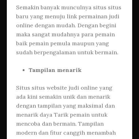
Semakin banyak munculnya situs situs
baru yang menuju link permainan judi
online dengan mudah. Dengan begini
maka sangat mudahnya para pemain
baik pemain pemula maupun yang
sudah berpengalaman untuk bermain.
Tampilan menarik
Situs situs website judi online yang
ada kini semakin unik dan menarik
dengan tampilan yang maksimal dan
menarik daya Tarik pemain untuk
mencoba dan bermain. Tampilan
modern dan fitur canggih menambah