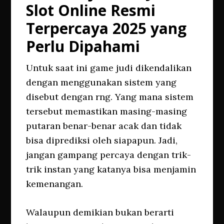
Slot Online Resmi
Terpercaya 2025 yang
Perlu Dipahami
Untuk saat ini game judi dikendalikan
dengan menggunakan sistem yang
disebut dengan rng. Yang mana sistem
tersebut memastikan masing-masing
putaran benar-benar acak dan tidak
bisa diprediksi oleh siapapun. Jadi,
jangan gampang percaya dengan trik-
trik instan yang katanya bisa menjamin
kemenangan.
Walaupun demikian bukan berarti