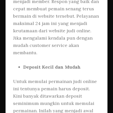
menjadi member. Respon yang baik dan
cepat membuat pemain senang terus
bermain di website tersebut.
Pelayanan
maksimal 24 jam ini yang menjadi
keutamaan dari website judi online.
Jika mengalami kendala pun dengan
mudah customer service akan
membantu.
Deposit Kecil dan Mudah
Untuk memulai permainan judi online
ini tentunya pemain harus deposit.
Kini banyak ditawarkan deposit
seminimum mungkin untuk memulai
permainan. Inilah yang menjadi awal