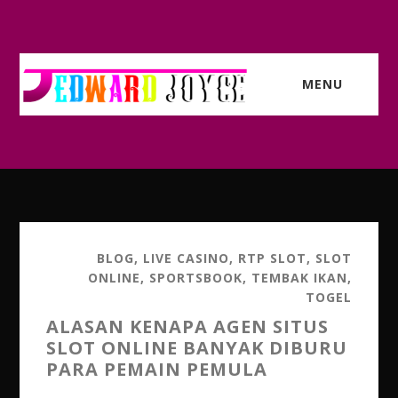
Skip
Skip
to
to
main
primary
content
sidebar
MENU
BLOG
,
LIVE CASINO
,
RTP SLOT
,
SLOT
ONLINE
,
SPORTSBOOK
,
TEMBAK IKAN
,
TOGEL
ALASAN KENAPA AGEN SITUS
SLOT ONLINE BANYAK DIBURU
PARA PEMAIN PEMULA