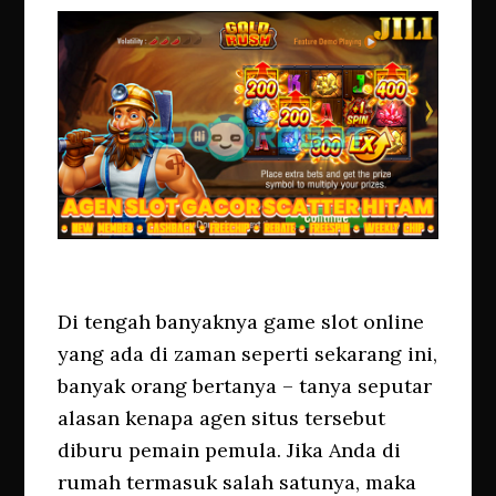
Di tengah banyaknya game slot online
yang ada di zaman seperti sekarang ini,
banyak orang bertanya – tanya seputar
alasan kenapa agen situs tersebut
diburu pemain pemula. Jika Anda di
rumah termasuk salah satunya, maka