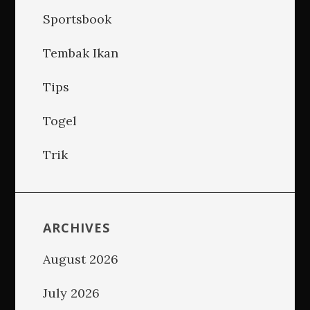
Sportsbook
Tembak Ikan
Tips
Togel
Trik
ARCHIVES
August 2026
July 2026