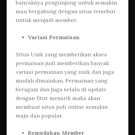
banyaknya pengunjung untuk semakin
mau bergabung dengan situs tersebut
untuk menjadi member.
Variasi Permainan
Situs Unik yang memberikan akses
permainan judi memberikan banyak
variasi permainan yang unik dan juga
mudah dimainkan. Permainan yang
beragam dan juga selalu di update
dengan fitur menarik maka akan
membuat situs judi online semakin
maju dan popular.
Kemudahan Member