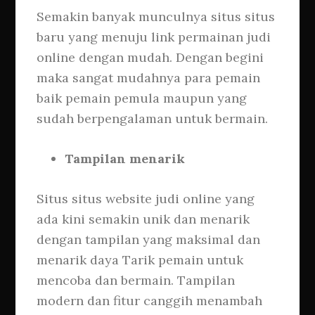
Semakin banyak munculnya situs situs
baru yang menuju link permainan judi
online dengan mudah. Dengan begini
maka sangat mudahnya para pemain
baik pemain pemula maupun yang
sudah berpengalaman untuk bermain.
Tampilan menarik
Situs situs website judi online yang
ada kini semakin unik dan menarik
dengan tampilan yang maksimal dan
menarik daya Tarik pemain untuk
mencoba dan bermain. Tampilan
modern dan fitur canggih menambah