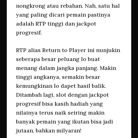
nongkrong atau rebahan.
Nah, satu hal
yang paling dicari pemain pastinya
adalah RTP tinggi dan jackpot
progresif.
RTP alias Return to Player ini nunjukin
seberapa besar peluang lo buat
menang dalam jangka panjang. Makin
tinggi angkanya, semakin besar
kemungkinan lo dapet hasil balik.
Ditambah lagi, slot dengan jackpot
progresif bisa kasih hadiah yang
nilainya terus naik seiring makin
banyak pemain yang ikutan bisa jadi
jutaan, bahkan milyaran!