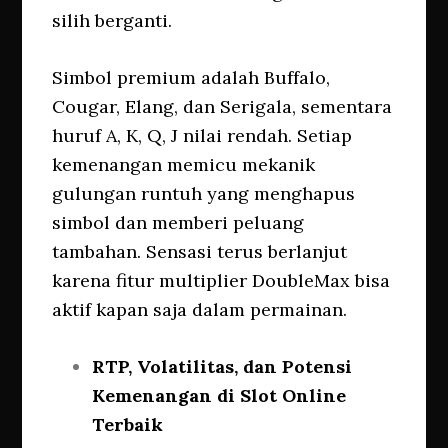
silih berganti.
Simbol premium adalah Buffalo,
Cougar, Elang, dan Serigala, sementara
huruf A, K, Q, J nilai rendah.
Setiap
kemenangan memicu mekanik
gulungan runtuh yang menghapus
simbol dan memberi peluang
tambahan. Sensasi terus berlanjut
karena fitur multiplier DoubleMax bisa
aktif kapan saja dalam permainan.
RTP, Volatilitas, dan Potensi
Kemenangan di Slot Online
Terbaik