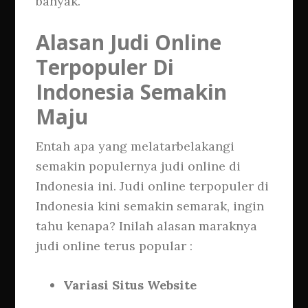
banyak.
Alasan Judi Online
Terpopuler Di
Indonesia Semakin
Maju
Entah apa yang melatarbelakangi
semakin populernya judi online di
Indonesia ini. Judi online terpopuler di
Indonesia kini semakin semarak, ingin
tahu kenapa? Inilah alasan maraknya
judi online terus popular :
Variasi Situs Website