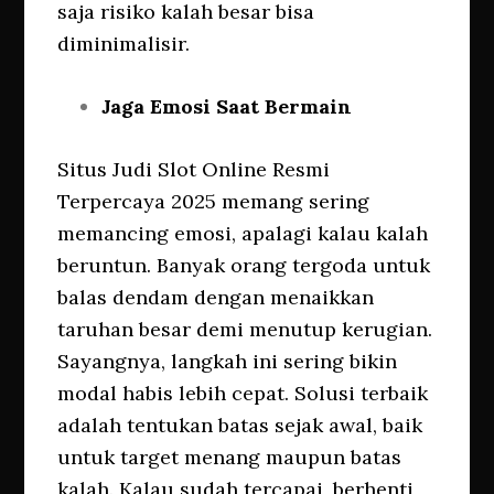
saja risiko kalah besar bisa
diminimalisir.
Jaga Emosi Saat Bermain
Situs Judi Slot Online Resmi
Terpercaya 2025 memang sering
memancing emosi, apalagi kalau kalah
beruntun. Banyak orang tergoda untuk
balas dendam dengan menaikkan
taruhan besar demi menutup kerugian.
Sayangnya, langkah ini sering bikin
modal habis lebih cepat. Solusi terbaik
adalah tentukan batas sejak awal, baik
untuk target menang maupun batas
kalah. Kalau sudah tercapai, berhenti