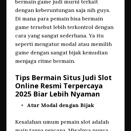
bermain game judi murni terkait
dengan keberuntungan saja nih guys.
Di mana para pemain bisa bermain
game tersebut lebih terkontrol dengan
cara yang sangat sederhana. Ya itu
seperti mengatur modal atau memilih
game dengan sangat bijak kemudian
menjaga ritme bermain.
Tips Bermain Situs Judi Slot
Online Resmi Terpercaya
2025 Biar Lebih Nyaman
Atur Modal dengan Bijak
Kesalahan umum pemain slot adalah
main tanpa rencana. Misalnya punya