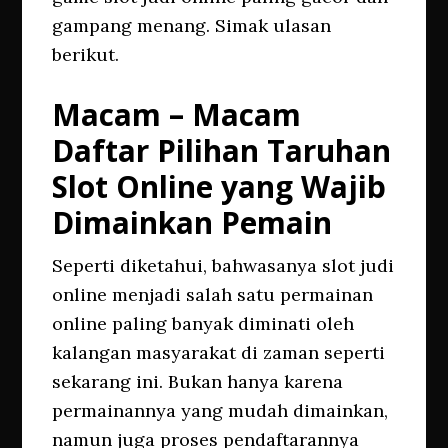
gampang menang. Simak ulasan
berikut.
Macam – Macam
Daftar Pilihan Taruhan
Slot Online yang Wajib
Dimainkan Pemain
Seperti diketahui, bahwasanya slot judi
online menjadi salah satu permainan
online paling banyak diminati oleh
kalangan masyarakat di zaman seperti
sekarang ini. Bukan hanya karena
permainannya yang mudah dimainkan,
namun juga proses pendaftarannya