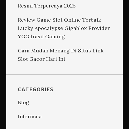
Resmi Terpercaya 2025
Review Game Slot Online Terbaik
Lucky Apocalypse Gigablox Provider
YGGdrasil Gaming
Cara Mudah Menang Di Situs Link
Slot Gacor Hari Ini
CATEGORIES
Blog
Informasi