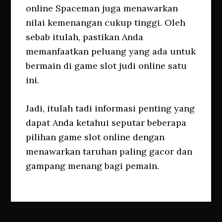
online Spaceman juga menawarkan
nilai kemenangan cukup tinggi. Oleh
sebab itulah, pastikan Anda
memanfaatkan peluang yang ada untuk
bermain di game slot judi online satu
ini.
Jadi, itulah tadi informasi penting yang
dapat Anda ketahui seputar beberapa
pilihan game slot online dengan
menawarkan taruhan paling gacor dan
gampang menang bagi pemain.